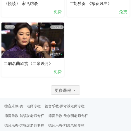
《悦读》-宋飞访谈
二胡独奏-《寒春风曲》
免费
免费
已完结
二胡名曲欣赏《二泉映月》
免费
更多课程
德音乐教-龚一老师专栏
德音乐教-罗守诚老师专栏
德音乐教-翁镇发老师专栏
德音乐教-詹永明老师专栏
德音乐教-方锦龙老师专栏
德音乐教-刘波老师专栏